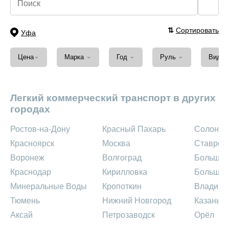
🔍
⇅
Сортировать
Уфа
⌄
⌄
⌄
⌄
Цена
Марка
Год
Руль
Вид т
Легкий коммерческий транспорт в других
городах
Ростов-на-Дону
Красный Пахарь
Солонц
Красноярск
Москва
Ставроп
Воронеж
Волгоград
Большая
Краснодар
Кирилловка
Большой
Минеральные Воды
Кропоткин
Владими
Тюмень
Нижний Новгород
Казань
Аксай
Петрозаводск
Орёл