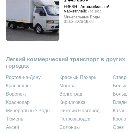
FRESH - Автомобильный
маркетплейс
/ 09.2025
Минеральные Воды
01.02.2026 19:08
Легкий коммерческий транспорт в других
городах
Ростов-на-Дону
Красный Пахарь
Ставроп
Красноярск
Москва
Большая
Воронеж
Волгоград
Большой
Краснодар
Кирилловка
Владими
Минеральные Воды
Нижний Новгород
Казань
Тюмень
Петрозаводск
Кропотк
Аксай
Солонцы
Орёл