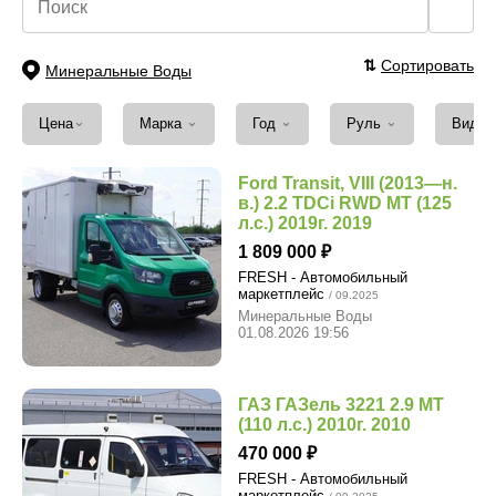
🔍
⇅
Сортировать
Минеральные Воды
⌄
⌄
⌄
⌄
Цена
Марка
Год
Руль
Вид т
Ford Transit, VIII (2013—н.
в.) 2.2 TDCi RWD MT (125
л.с.) 2019г. 2019
1 809 000
FRESH - Автомобильный
маркетплейс
/ 09.2025
Минеральные Воды
01.08.2026 19:56
ГАЗ ГАЗель 3221 2.9 MT
(110 л.с.) 2010г. 2010
470 000
FRESH - Автомобильный
маркетплейс