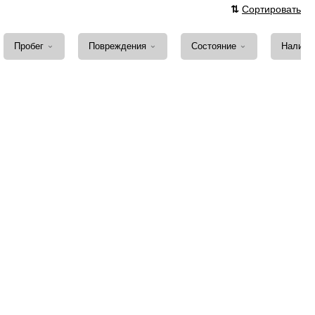
⇅
Сортировать
⌄
⌄
⌄
Пробег
Повреждения
Состояние
Наличи