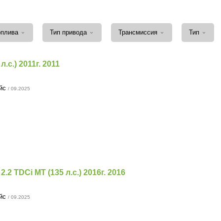
⌄
⌄
⌄
⌄
оплива
Тип привода
Трансмиссия
Тип
л.с.) 2011г. 2011
ейс
/ 09.2025
) 2.2 TDCi MT (135 л.с.) 2016г. 2016
ейс
/ 09.2025