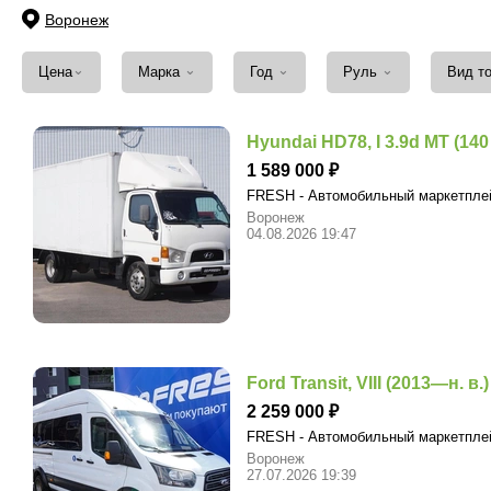
Воронеж
⌄
⌄
⌄
⌄
Цена
Марка
Год
Руль
Вид т
Hyundai HD78, I 3.9d MT (140 
1 589 000
FRESH - Автомобильный маркетпл
Воронеж
04.08.2026 19:47
Ford Transit, VIII (2013—н. в.
2 259 000
FRESH - Автомобильный маркетпл
Воронеж
27.07.2026 19:39