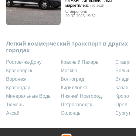
FRESH - Автомобильный
маркетплейс
/ 09.2025
Ставрополь
20.07.2026 19:32
Легкий коммерческий транспорт в других
городах
Ростов-на-Дону
Красный Пахарь
Ставроп
Красноярск
Москва
Большая
Воронеж
Волгоград
Владими
Краснодар
Кирилловка
Казань
Минеральные Воды
Нижний Новгород
Кропотк
Тюмень
Петрозаводск
Орёл
Аксай
Солонцы
Сургут