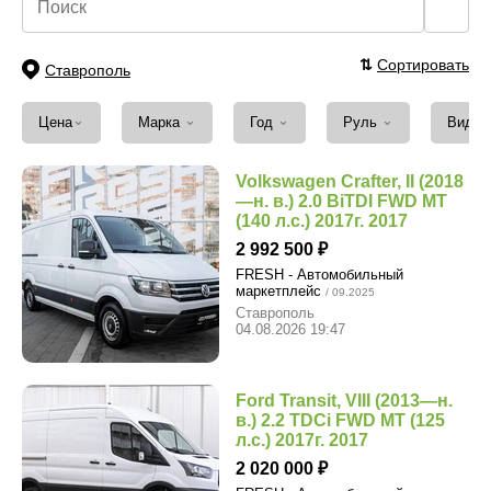
🔍
⇅
Сортировать
Ставрополь
⌄
⌄
⌄
⌄
Цена
Марка
Год
Руль
Вид т
Volkswagen Crafter, II (2018
—н. в.) 2.0 BiTDI FWD MT
(140 л.с.) 2017г. 2017
2 992 500
FRESH - Автомобильный
маркетплейс
/ 09.2025
Ставрополь
04.08.2026 19:47
Ford Transit, VIII (2013—н.
в.) 2.2 TDCi FWD MT (125
л.с.) 2017г. 2017
2 020 000