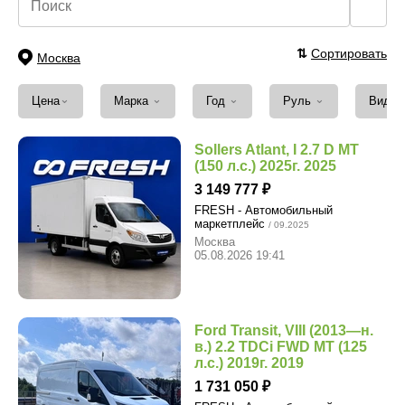
🔍
⇅
Сортировать
Москва
⌄
⌄
⌄
⌄
Цена
Марка
Год
Руль
Вид т
Sollers Atlant, I 2.7 D MT
(150 л.с.) 2025г. 2025
3 149 777
FRESH - Автомобильный
маркетплейс
/ 09.2025
Москва
05.08.2026 19:41
Ford Transit, VIII (2013—н.
в.) 2.2 TDCi FWD MT (125
л.с.) 2019г. 2019
1 731 050