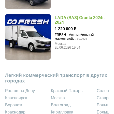
LADA (ВАЗ) Granta 2024г.
2024
1 220 000
FRESH - Автомобильный
маркетплейс
/ 09.2025
Москва
26.06.2026 19:34
Легкий коммерческий транспорт в других
городах
Ростов-на-Дону
Красный Пахарь
Солонц
Красноярск
Москва
Ставроп
Воронеж
Волгоград
Большая
Краснодар
Кирилловка
Большой