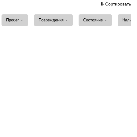
⇅
Сортировать
⌄
⌄
⌄
Пробег
Повреждения
Состояние
Наличи