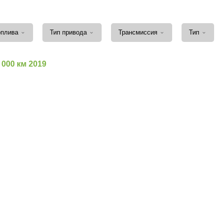
⌄
⌄
⌄
⌄
оплива
Тип привода
Трансмиссия
Тип
6 000 км 2019