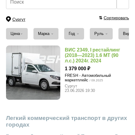
🔍
⇅
Сортировать
Сургут
⌄
⌄
⌄
⌄
Цена
Марка
Год
Руль
Вид т
ВИС 2349, I рестайлинг
(2018—2023) 1.6 MT (90
л.с.) 2024г. 2024
1 379 000
FRESH - Автомобильный
маркетплейс
/ 09.2025
Сургут
23.06.2026 19:30
Легкий коммерческий транспорт в других
городах