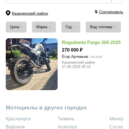
⇅
Сортировать
Казачинский район
⌄
⌄
⌄
⌄
Цена
Марка
Год
Вид топлива
Regulmoto Fargo 300 2025
270 000
Егор Артемьев
/ 05.2026
Казачинский район
27.05.2026 05:15
Мотоциклы в других городах
Красноярск
Тюмень
Минерал
Воронеж
Агинское
Сосново