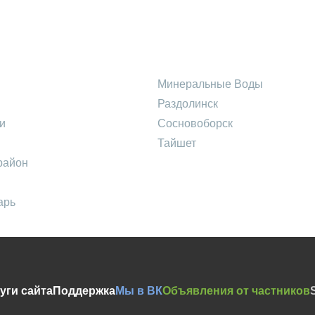
Минеральные Воды
Раздолинск
и
Сосновоборск
Тайшет
район
арь
уги сайта
Поддержка
Мы в ВК
Объявления от частников