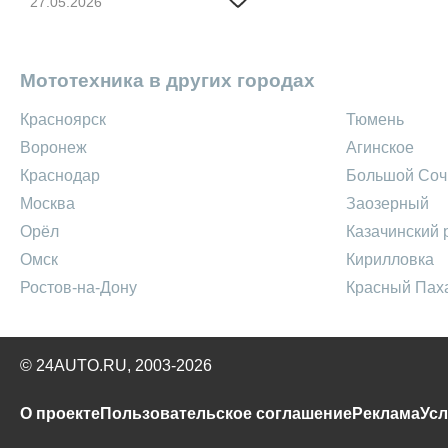
27.05.2026
Мототехника в других городах
Красноярск
Тюмень
Воронеж
Агинское
Краснодар
Большой Соч
Москва
Заозерный
Орёл
Казачинский 
Омск
Кирилловка
Ростов-на-Дону
Красный Пах
© 24AUTO.RU, 2003-2026
О проекте
Пользовательское соглашение
Реклама
Усл