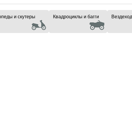
педы и скутеры
Квадроциклы и багги
Вездехо