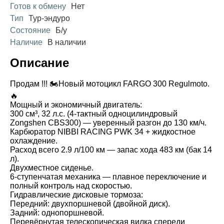
Готов к обмену
Нет
Тип
Тур-эндуро
Состояние
Б/у
Наличие
В наличии
Описание
Продам !!! 🏍️Новый мотоцикл FARGO 300 Regulmoto.
🔥
Мощный и экономичный двигатель:
300 см³, 32 л.с. (4-тактный одноцилиндровый
Zongshen CBS300) — уверенный разгон до 130 км/ч.
Карбюратор NIBBI RACING PWK 34 + жидкостное
охлаждение.
Расход всего 2.9 л/100 км — запас хода 483 км (бак 14
л).
Двухместное сиденье.
6-ступенчатая механика — плавное переключение и
полный контроль над скоростью.
Гидравлические дисковые тормоза:
Передний: двухпоршневой (двойной диск).
Задний: однопоршневой.
Перевёрнутая телескопическая вилка спереди