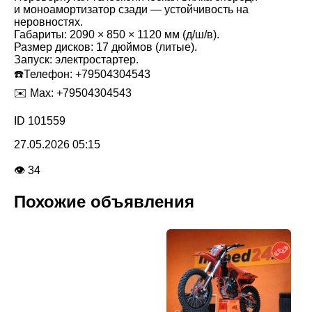
и моноамортизатор сзади — устойчивость на
неровностях.
Габариты: 2090 × 850 × 1120 мм (д/ш/в).
Размер дисков: 17 дюймов (литые).
Запуск: электростартер.
☎️Телефон: +79504304543
✉️ Мах: +79504304543
ID 101559
27.05.2026 05:15
👁 34
Похожие объявления