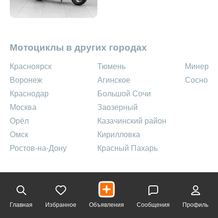
Мотоциклы в других городах
Красноярск
Тюмень
Минерал
Воронеж
Агинское
Сосново
Краснодар
Большой Сочи
Москва
Заозерный
Орёл
Казачинский район
Омск
Кирилловка
Ростов-на-Дону
Красный Пахарь
Главная
Избранное
Объявления
Сообщения
Профиль