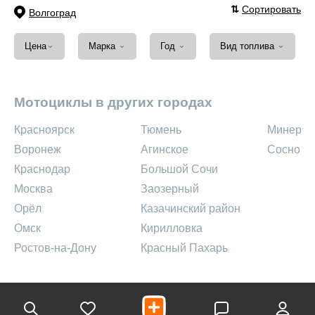
⇅
Сортировать
Волгоград
⌄
⌄
⌄
⌄
Цена
Марка
Год
Вид топлива
Мотоциклы в других городах
Красноярск
Тюмень
Минерал
Воронеж
Агинское
Сосново
Краснодар
Большой Сочи
Москва
Заозерный
Орёл
Казачинский район
Омск
Кирилловка
Ростов-на-Дону
Красный Пахарь