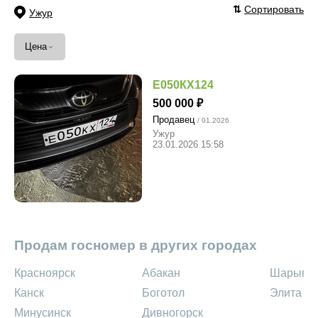
⇅
Сортировать
Ужур
⌄
Цена
Е050КХ124
500 000
Продавец
/ 01.2026
Ужур
23.01.2026 15:58
Продам госномер в других городах
Красноярск
Абакан
Шарыпо
Канск
Боготол
Элита
Минусинск
Дивногорск