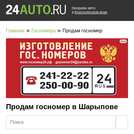
продажа авто
в
Красноярском крае
»
»
Главная
Госномера
Продам госномер
Продам госномер в Шарыпове
🔍