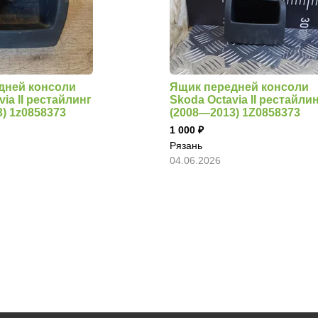
дней консоли
Ящик передней консоли
ia II рестайлинг
Skoda Octavia II рестайли
) 1z0858373
(2008—2013) 1Z0858373
1 000
Рязань
04.06.2026