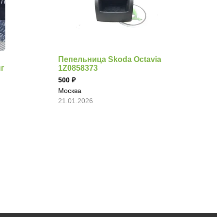
Пепельница Skoda Octavia
нг
1Z0858373
500
Москва
21.01.2026