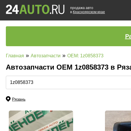
продажа авто
в
Красноярском крае
Р
»
»
Главная
Автозапчасти
OEM: 1z0858373
Автозапчасти ОЕМ 1z0858373 в Ря
Рязань