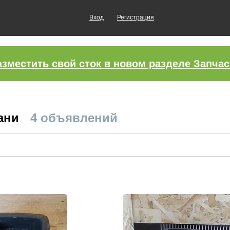
Вход
Регистрация
азместить свой сток в новом разделе Запчас
зани
4 объявлений