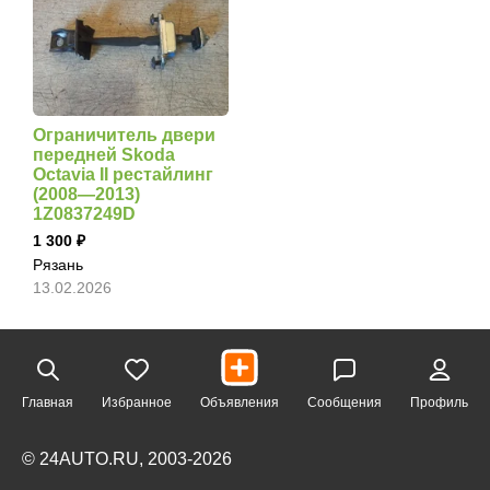
Ограничитель двери
передней Skoda
Octavia II рестайлинг
(2008—2013)
1Z0837249D
1 300
Рязань
13.02.2026
Главная
Избранное
Объявления
Сообщения
Профиль
© 24AUTO.RU, 2003-2026