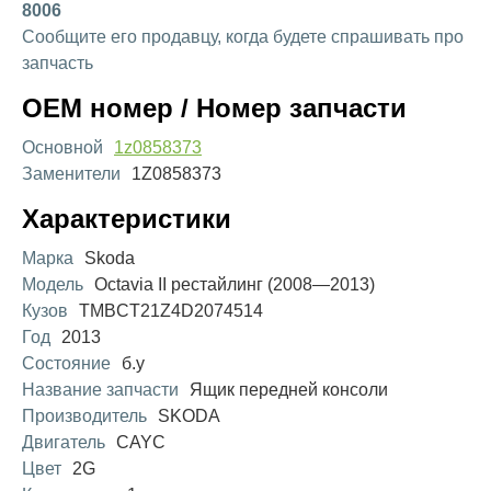
8006
Сообщите его продавцу, когда будете спрашивать про
запчасть
OEM номер / Номер запчасти
Основной
1z0858373
Заменители
1Z0858373
Характеристики
Марка
Skoda
Модель
Octavia II рестайлинг (2008—2013)
Кузов
TMBCT21Z4D2074514
Год
2013
Состояние
б.у
Название запчасти
Ящик передней консоли
Производитель
SKODA
Двигатель
CAYC
Цвет
2G