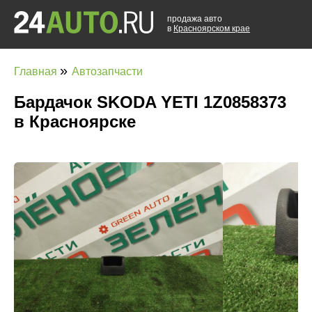
продажа авто
в
Красноярском крае
»
Главная
Автозапчасти
Бардачок SKODA YETI 1Z0858373
в Красноярске