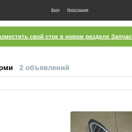
Вход
Регистрация
азместить свой сток в новом разделе Запчас
ерми
2 объявлений