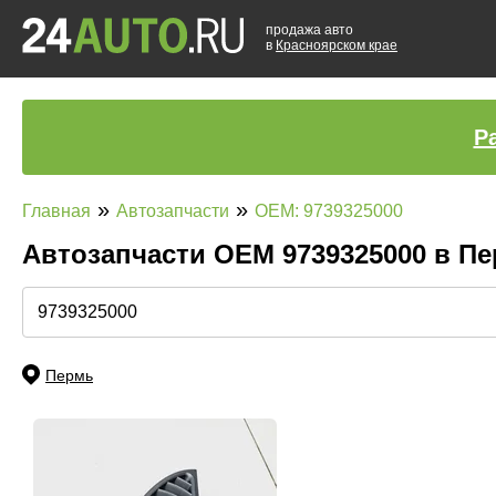
продажа авто
в
Красноярском крае
Р
»
»
Главная
Автозапчасти
OEM: 9739325000
Автозапчасти ОЕМ 9739325000 в П
Пермь