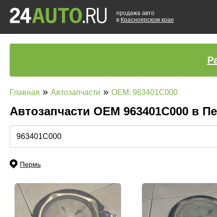
продажа авто
в
Красноярском крае
Р
»
»
Главная
Автозапчасти
OEM: 963401C000
Автозапчасти ОЕМ 963401C000 в П
Пермь