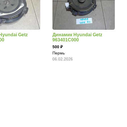
Hyundai Getz
Динамик Hyundai Getz
00
963401C000
500
Пермь
06.02.2026