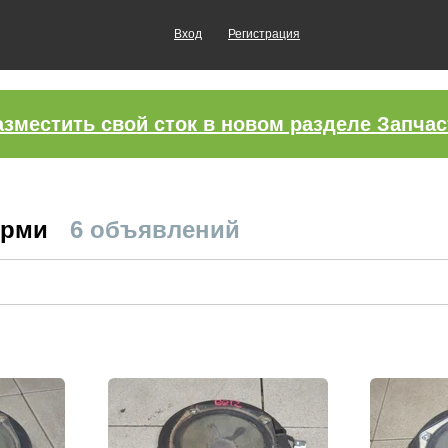
Вход
Регистрация
азместить свой сток в новом разделе Запчас
ерми
6 объявлений