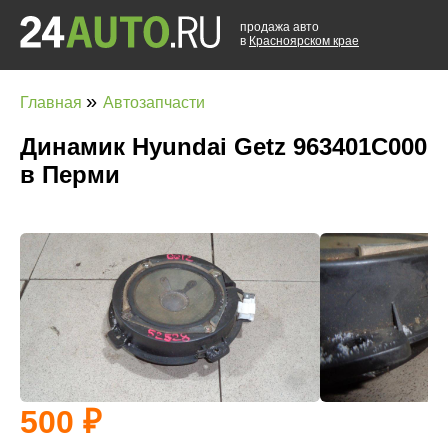
продажа авто
в
Красноярском крае
»
Главная
Автозапчасти
Динамик Hyundai Getz 963401C000
в Перми
500