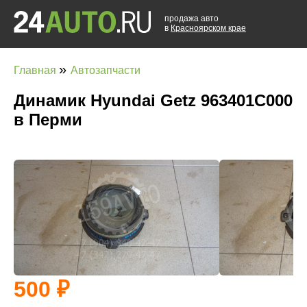
продажа авто
в
Красноярском крае
»
Главная
Автозапчасти
Динамик Hyundai Getz 963401C000
в Перми
500