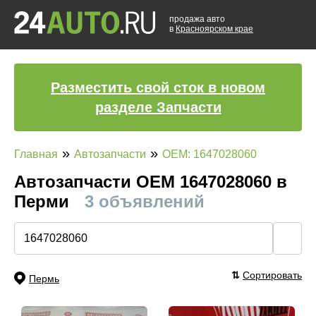
продажа авто
в
Красноярском крае
Разместить свой сток в новом
разделе Запчасти
»
»
Главная
Автозапчасти
OEM: 1647028060
Автозапчасти ОЕМ 1647028060 в
Перми
3 объявлений
🔍
⇅
Сортировать
Пермь