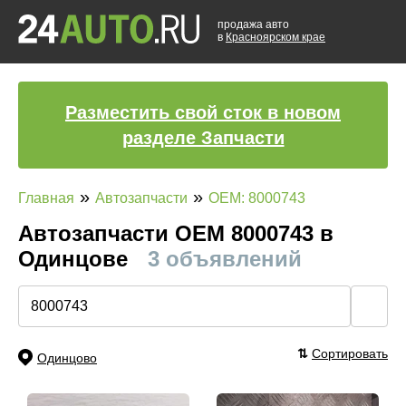
продажа авто
в
Красноярском крае
Разместить свой сток в новом
разделе Запчасти
»
»
Главная
Автозапчасти
OEM: 8000743
Автозапчасти ОЕМ 8000743 в
Одинцове
3 объявлений
🔍
⇅
Сортировать
Одинцово