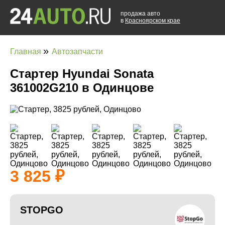
продажа авто
в
Красноярском крае
»
Главная
Автозапчасти
Стартер Hyundai Sonata
361002G210 в Одинцове
3 825
STOPGO