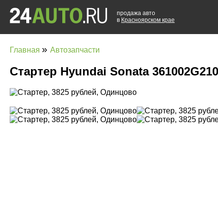
продажа авто
в
Красноярском крае
»
Главная
Автозапчасти
Стартер Hyundai Sonata 361002G21