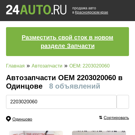
продажа авто
в
Красноярском крае
Разместить свой сток в новом
разделе Запчасти
»
»
Главная
Автозапчасти
OEM: 2203020060
Автозапчасти ОЕМ 2203020060 в
Одинцове
8 объявлений
🔍
⇅
Сортировать
Одинцово