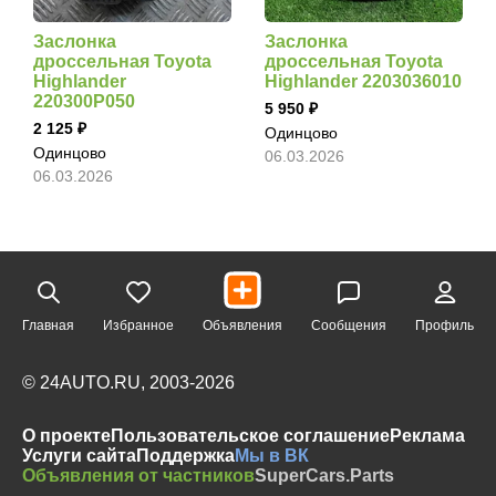
Заслонка
Заслонка
дроссельная Toyota
дроссельная Toyota
Highlander
Highlander 2203036010
220300P050
5 950
2 125
Одинцово
Одинцово
06.03.2026
06.03.2026
Главная
Избранное
Объявления
Сообщения
Профиль
© 24AUTO.RU, 2003-2026
О проекте
Пользовательское соглашение
Реклама
Услуги сайта
Поддержка
Мы в ВК
Объявления от частников
SuperCars.Parts