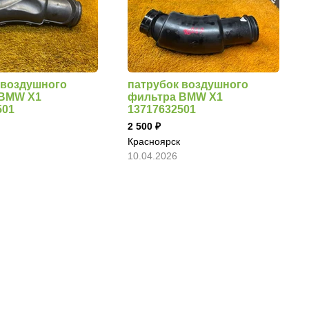
 воздушного
патрубок воздушного
 BMW X1
фильтра BMW X1
501
13717632501
2 500
Красноярск
10.04.2026