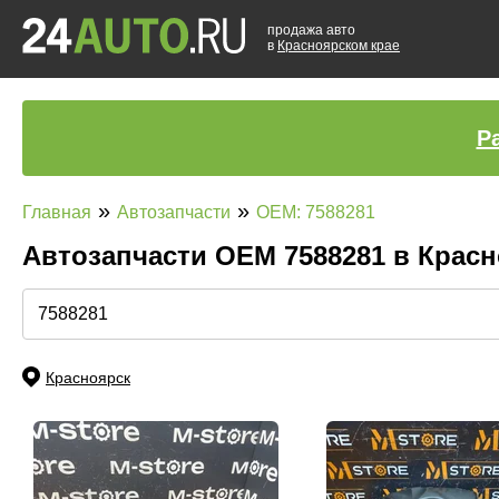
продажа авто
в
Красноярском крае
Р
»
»
Главная
Автозапчасти
OEM: 7588281
Автозапчасти ОЕМ 7588281 в Крас
Красноярск