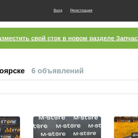
Вход
Регистрация
азместить свой сток в новом разделе Запчас
ноярске
6 объявлений