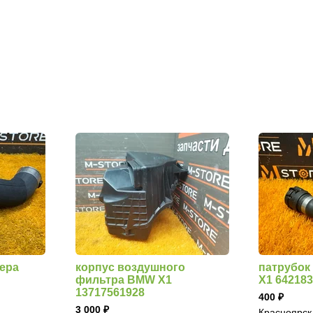
ера
корпус воздушного
патрубок
фильтра BMW X1
X1 64218
13717561928
400
3 000
Красноярск