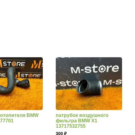
 отопителя BMW
патрубок воздушного
377701
фильтра BMW X1
13717532755
300