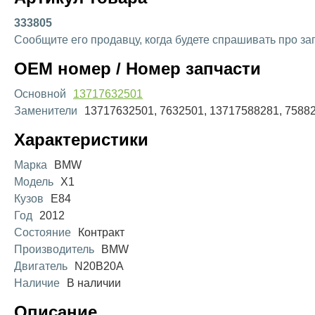
333805
Сообщите его продавцу, когда будете спрашивать про за
OEM номер / Номер запчасти
Основной
13717632501
Заменители
13717632501, 7632501, 13717588281, 7588
Характеристики
Марка
BMW
Модель
X1
Кузов
E84
Год
2012
Состояние
Контракт
Производитель
BMW
Двигатель
N20B20A
Наличие
В наличии
Описание