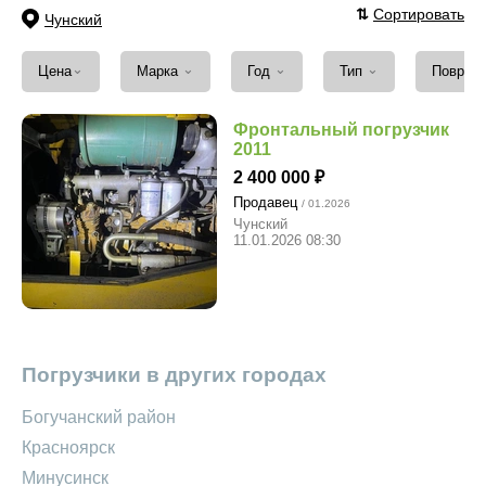
⇅
Сортировать
Чунский
⌄
⌄
⌄
⌄
Цена
Марка
Год
Тип
Повреж
Фронтальный погрузчик
2011
2 400 000
Продавец
/ 01.2026
Чунский
11.01.2026 08:30
Погрузчики в других городах
Богучанский район
Красноярск
Минусинск