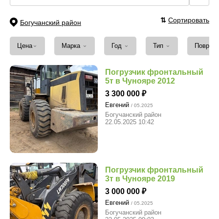
⇅
Сортировать
Богучанский район
⌄
⌄
⌄
⌄
Цена
Марка
Год
Тип
Повреж
Погрузчик фронтальный
5т в Чунояре 2012
3 300 000
Евгений
/ 05.2025
Богучанский район
22.05.2025 10:42
Погрузчик фронтальный
3т в Чунояре 2019
3 000 000
Евгений
/ 05.2025
Богучанский район