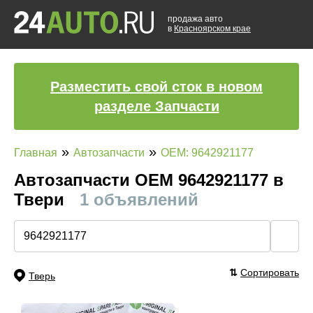
продажа авто
в
Красноярском крае
Разместить свой сток в новом
разделе Запчасти
»
»
Главная
Автозапчасти
OEM: 9642921177
Автозапчасти ОЕМ 9642921177 в
Твери
1 объявлений
🔍
⇅
Сортировать
Тверь