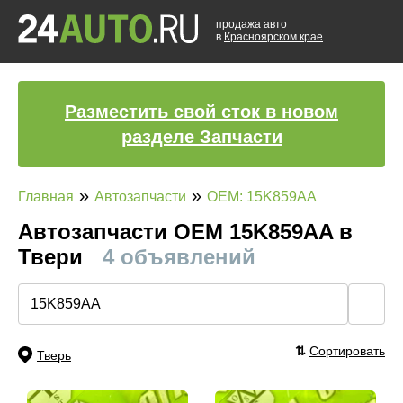
продажа авто
в
Красноярском крае
Разместить свой сток в новом
разделе Запчасти
»
»
Главная
Автозапчасти
OEM: 15K859AA
Автозапчасти ОЕМ 15K859AA в
Твери
4 объявлений
🔍
⇅
Сортировать
Тверь