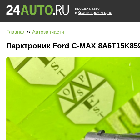
продажа авто
в
Красноярском крае
»
Главная
Автозапчасти
Парктроник Ford C-MAX 8A6T15K85