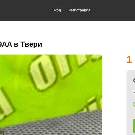
Вход
Регистрация
9AA в Твери
1