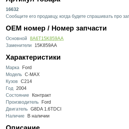
16632
Сообщите его продавцу, когда будете спрашивать про за
OEM номер / Номер запчасти
Основной
8A6T15K859AA
Заменители
15K859AA
Характеристики
Марка
Ford
Модель
C-MAX
Кузов
C214
Год
2004
Состояние
Контракт
Производитель
Ford
Двигатель
G8DA 1.6TDCI
Наличие
В наличии
Описание