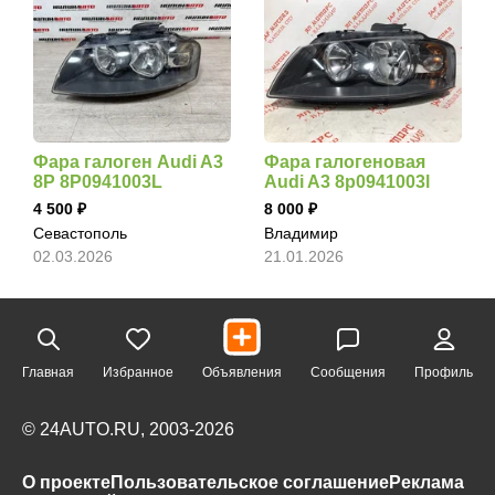
Фара галоген Audi A3
Фара галогеновая
8P 8P0941003L
Audi A3 8p0941003l
4 500
8 000
Севастополь
Владимир
02.03.2026
21.01.2026
Главная
Избранное
Объявления
Сообщения
Профиль
© 24AUTO.RU, 2003-2026
О проекте
Пользовательское соглашение
Реклама