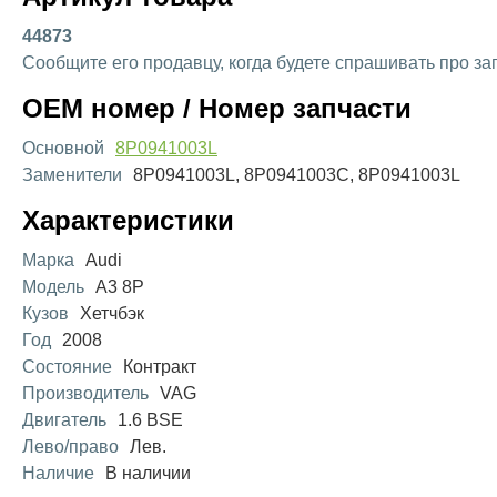
44873
Сообщите его продавцу, когда будете спрашивать про за
OEM номер / Номер запчасти
Основной
8P0941003L
Заменители
8P0941003L, 8P0941003C, 8P0941003L
Характеристики
Марка
Audi
Модель
A3 8P
Кузов
Хетчбэк
Год
2008
Состояние
Контракт
Производитель
VAG
Двигатель
1.6 BSE
Лево/право
Лев.
Наличие
В наличии