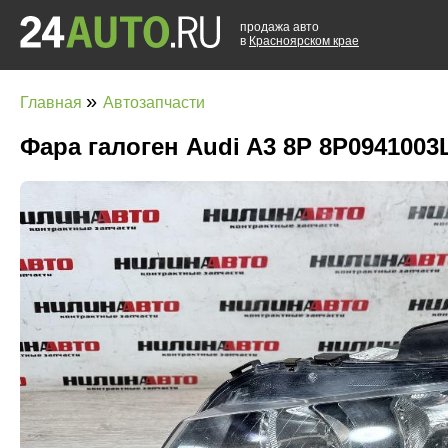
продажа авто
в
Красноярском крае
»
Главная
Автозапчасти
Фара галоген Audi A3 8P 8P0941003