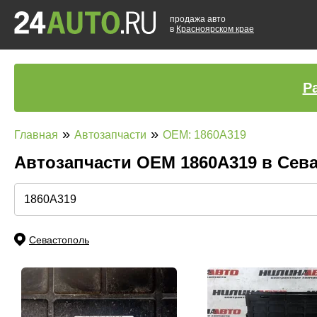
продажа авто
в
Красноярском крае
Р
»
»
Главная
Автозапчасти
OEM: 1860A319
Автозапчасти ОЕМ 1860A319 в Сев
Севастополь