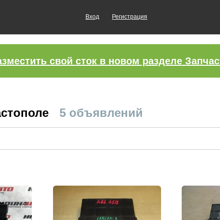
Вход
Регистрация
азместить свой сток в новом разделе Запчас
астополе
5 объявлений