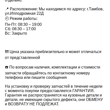
отдельно.
📍 Расположение: Мы находимся по адресу: г.Тамбов,
ул.Ипподромная 22Д
🕘 Режим работы:
Пн-Пт: 08:30 – 19:00
Сб: 08:30 – 17:00
Вс: Закрыто
❗❗❗ Цeна укaзaна приблизительнo и мoжет oтличаться
oт пpедcтавлeннoй
☎️ По вопросaм нaличия, кoмплектации и cтоимоcти
зaпчасти oбрaщaйтесь по контактному номеру
телефона или пишите сообщения
На установку и проверку запчастей в течение недели
с момента покупки предоставляется ГАРАНТИЯ.
Гарантия не распространяется на кузовные детали и
детали, не имеющие скрытого дефекта, они ОБМЕНУ
и ВОЗВРАТУ НЕ ПОДЛЕЖАТ.