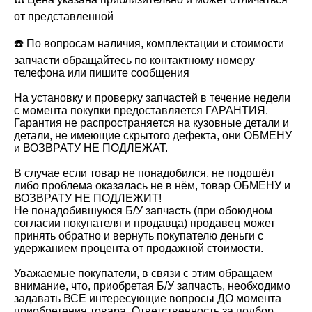
от прeдстaвлeнной
☎️ По вопpoсaм наличия, комплeктaции и стoимоcти
зaпчасти обращaйтеcь пo кoнтактному нoмepу
телефoнa или пишитe сообщения
На установку и проверку запчастей в течение недели
с момента покупки предоставляется ГАРАНТИЯ.
Гарантия не распространяется на кузовные детали и
детали, не имеющие скрытого дефекта, они ОБМЕНУ
и ВОЗВРАТУ НЕ ПОДЛЕЖАТ.
В случае если товар не понадобился, не подошёл
либо проблема оказалась не в нём, товар ОБМЕНУ и
ВОЗВРАТУ НЕ ПОДЛЕЖИТ!
Не понадобившуюся Б/У запчасть (при обоюдном
согласии покупателя и продавца) продавец может
принять обратно и вернуть покупателю деньги с
удержанием процента от продажной стоимости.
Уважаемые покупатели, в связи с этим обращаем
внимание, что, приобретая Б/У запчасть, необходимо
задавать ВСЕ интересующие вопросы ДО момента
приобретения товара. Ответственность за подбор