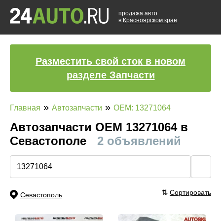
продажа авто
в
Красноярском крае
Разместить свой сток в новом
разделе Запчасти
»
»
Главная
Автозапчасти
OEM: 13271064
Автозапчасти ОЕМ 13271064 в
Севастополе
2 объявлений
🔍
⇅
Сортировать
Севастополь