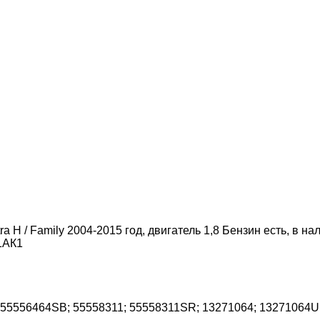
 H / Family 2004-2015 год, двигатель 1,8 Бензин есть, в н
 1АК1
 55556464SB; 55558311; 55558311SR; 13271064; 13271064U