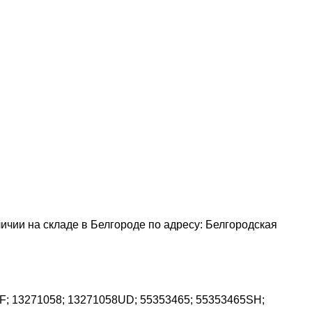
аличии на складе в Белгороде по адресу: Белгородская
F; 13271058; 13271058UD; 55353465; 55353465SH;