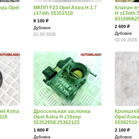
ра Opel
МКПП F23 Opel Astra H 1.7
Клапан ег
z17dth 55351518
H z13dth 
93169062
8 100
2 600
Дубовое
Дубовое
02.04.2026
02.04.2026
el Astra
Дроссельная заслонка
Кронштей
328
Opel Astra H z16xep
Opel Astr
55352858 25362123
55582510;
1 800
2 100
Дубовое
Дубовое