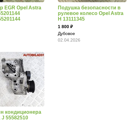
р EGR Opel Astra
Подушка безопасности в
55201144
рулевое колесо Opel Astra
55201144
H 13111345
1 800
Дубовое
02.04.2026
н кондиционера
a J 55582510