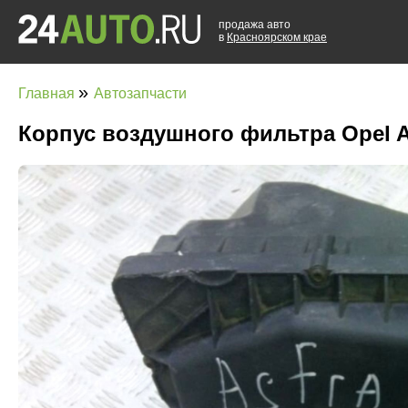
продажа авто
в
Красноярском крае
»
Главная
Автозапчасти
Корпус воздушного фильтра Opel A