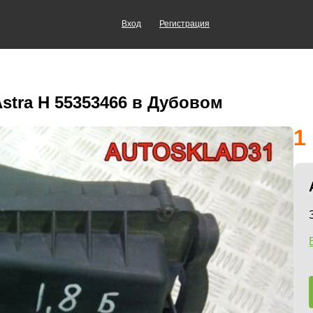
Вход
Регистрация
stra H 55353466 в Дубовом
1