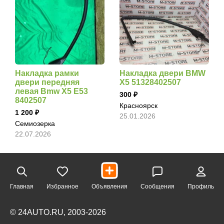
Накладка рамки
Накладка двери BMW
двери передняя
X5 51328402507
левая Bmw X5 E53
300
8402507
Красноярск
1 200
25.01.2026
Семиозерка
22.07.2026
Главная
Избранное
Объявления
Сообщения
Профиль
© 24AUTO.RU, 2003-2026