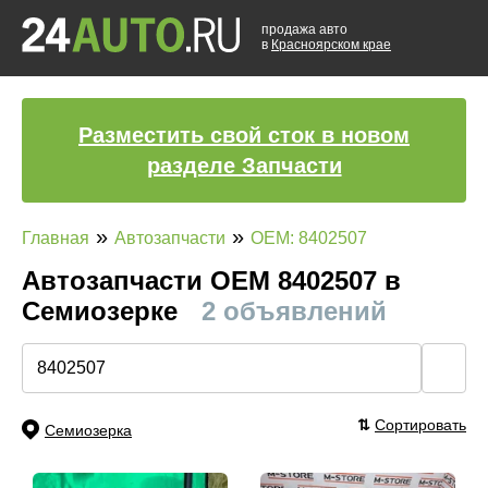
продажа авто
в
Красноярском крае
Разместить свой сток в новом
разделе Запчасти
»
»
Главная
Автозапчасти
OEM: 8402507
Автозапчасти ОЕМ 8402507 в
Семиозерке
2 объявлений
🔍
⇅
Сортировать
Семиозерка