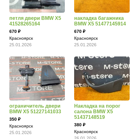
петля двери BMW X5
накладка багажника
41528265164
BMW X5 51477145914
670
670
Красноярск
Красноярск
25.01.2026
25.01.2026
ограничитель двери
Накладка на порог
BMW X5 51227141033
салона BMW X5
51437148519
350
380
Красноярск
Красноярск
25.01.2026
26.01.2026