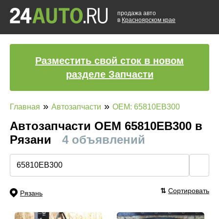
продажа авто
в
Красноярском крае
Разместить свой сток в новом
разделе Запчасти
»
»
Главная
Автозапчасти
OEM: 65810EB300
Автозапчасти ОЕМ 65810EB300 в
Рязани
4 объявлений
🔍
⇅
Сортировать
Рязань