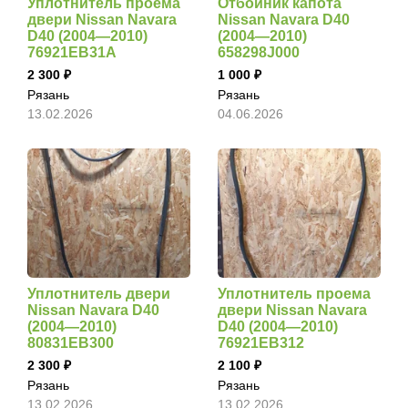
Уплотнитель проема
Отбойник капота
двери Nissan Navara
Nissan Navara D40
D40 (2004—2010)
(2004—2010)
76921EB31A
658298J000
2 300
1 000
Рязань
Рязань
13.02.2026
04.06.2026
Уплотнитель двери
Уплотнитель проема
Nissan Navara D40
двери Nissan Navara
(2004—2010)
D40 (2004—2010)
80831EB300
76921EB312
2 300
2 100
Рязань
Рязань
13.02.2026
13.02.2026