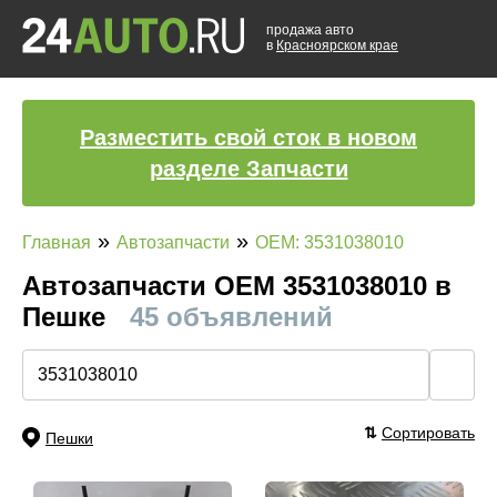
продажа авто
в
Красноярском крае
Разместить свой сток в новом
разделе Запчасти
»
»
Главная
Автозапчасти
OEM: 3531038010
Автозапчасти ОЕМ 3531038010 в
Пешке
45 объявлений
🔍
⇅
Сортировать
Пешки