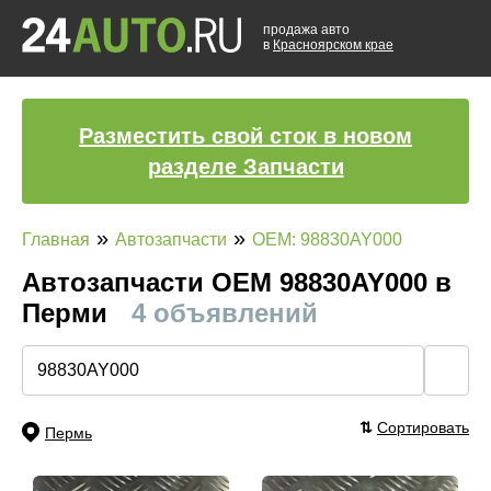
продажа авто
в
Красноярском крае
Разместить свой сток в новом
разделе Запчасти
»
»
Главная
Автозапчасти
OEM: 98830AY000
Автозапчасти ОЕМ 98830AY000 в
Перми
4 объявлений
🔍
⇅
Сортировать
Пермь