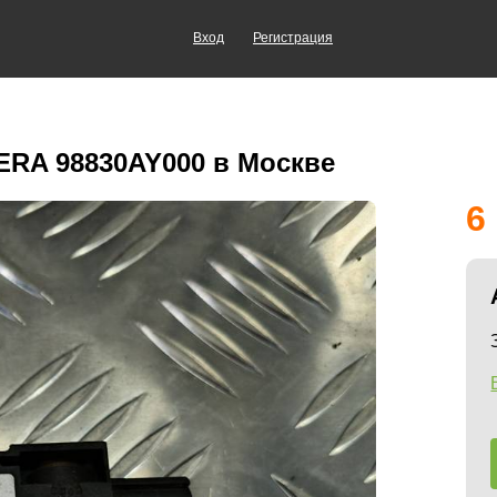
Вход
Регистрация
MERA 98830AY000 в Москве
6