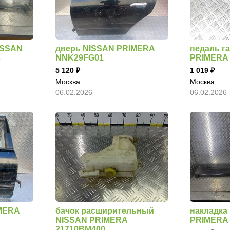
ISSAN
дверь NISSAN PRIMERA
педаль г
3
NNK29FG01
PRIMERA 
5 120
1 019
Москва
Москва
06.02.2026
06.02.2026
MERA
бачок расширительный
накладка
NISSAN PRIMERA
PRIMERA 
21710BM400