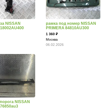
аза NISSAN
рамка под номер NISSAN
18002AU400
PRIMERA 84810AU300
1 360
Москва
06.02.2026
 порога NISSAN
76850au3