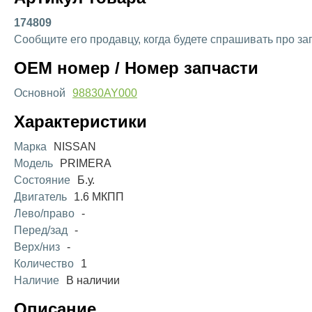
174809
Сообщите его продавцу, когда будете спрашивать про за
OEM номер / Номер запчасти
Основной
98830AY000
Характеристики
Марка
NISSAN
Модель
PRIMERA
Состояние
Б.у.
Двигатель
1.6 МКПП
Лево/право
-
Перед/зад
-
Верх/низ
-
Количество
1
Наличие
В наличии
Описание