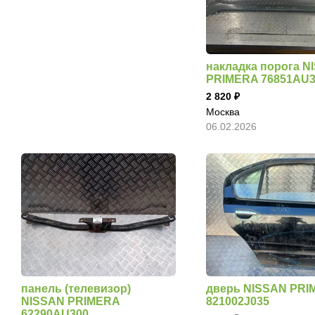
накладка порога N
PRIMERA 76851AU
2 820
Москва
06.02.2026
панель (телевизор)
дверь NISSAN PRI
NISSAN PRIMERA
821002J035
62290AU300