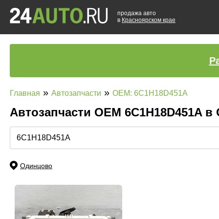
продажа авто
в
Красноярском крае
Р
»
»
Главная
Автозапчасти
OEM: 6C1H18D451A
Автозапчасти ОЕМ 6C1H18D451A в
Одинцово