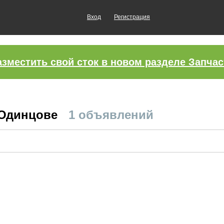
Вход
Регистрация
азместить свой сток в новом разделе Запчас
 Одинцове
1 объявлений