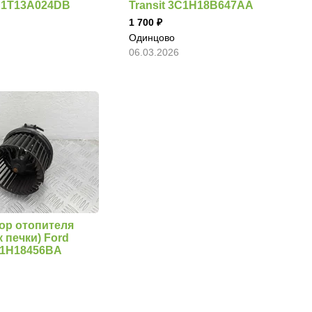
YC1T13A024DB
Transit 3C1H18B647AA
1 700
Одинцово
06.03.2026
ор отопителя
 печки) Ford
6C1H18456BA