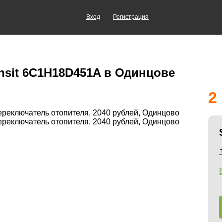
Вход
Регистрация
nsit 6C1H18D451A в Одинцове
2