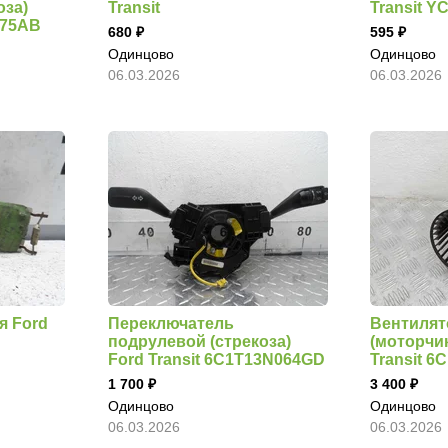
оза)
Transit
Transit 
475AB
680
595
Одинцово
Одинцово
06.03.2026
06.03.2026
я Ford
Переключатель
Вентилят
подрулевой (стрекоза)
(моторчик
Ford Transit 6C1T13N064GD
Transit 
1 700
3 400
Одинцово
Одинцово
06.03.2026
06.03.2026