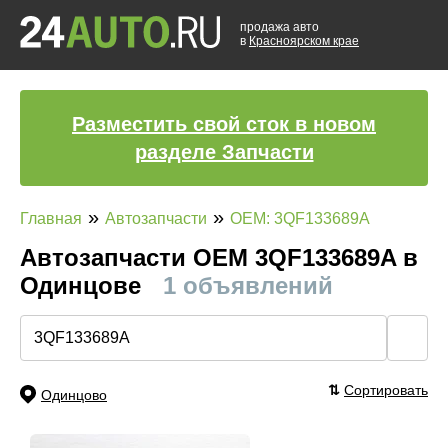
продажа авто
в
Красноярском крае
Разместить свой сток в новом
разделе Запчасти
»
»
Главная
Автозапчасти
OEM: 3QF133689A
Автозапчасти ОЕМ 3QF133689A в
Одинцове
1 объявлений
🔍
⇅
Сортировать
Одинцово